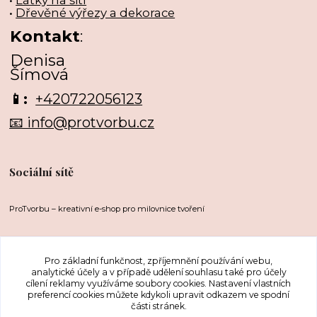
•
Látky na šití
•
Dřevěné výřezy a dekorace
Kontakt
:
Denisa
Šímová
📱:
+420722056123
📧 info@protvorbu.cz
Sociální sítě
ProTvorbu – kreativní e-shop pro milovnice tvoření
Pro základní funkčnost, zpříjemnění používání webu,
analytické účely a v případě udělení souhlasu také pro účely
cílení reklamy využíváme soubory cookies. Nastavení vlastních
preferencí cookies můžete kdykoli upravit odkazem ve spodní
části stránek.