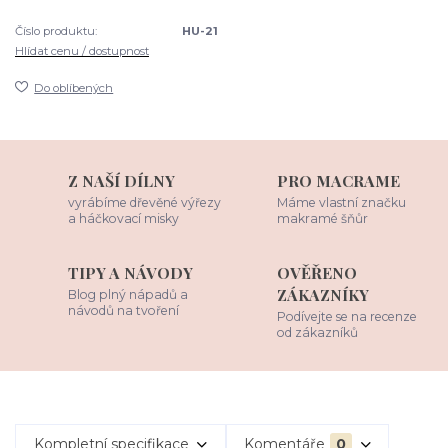
Číslo produktu:
HU-21
Hlídat cenu / dostupnost
Do oblíbených
Z NAŠÍ DÍLNY
PRO MACRAME
vyrábíme dřevěné výřezy
Máme vlastní značku
a háčkovací misky
makramé šňůr
TIPY A NÁVODY
OVĚŘENO
ZÁKAZNÍKY
Blog plný nápadů a
návodů na tvoření
Podívejte se na recenze
od zákazníků
Kompletní specifikace
Komentáře
0