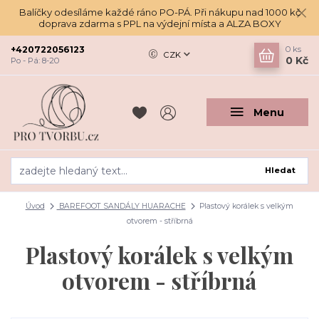
Balíčky odesíláme každé ráno PO-PÁ. Při nákupu nad 1000 kč
doprava zdarma s PPL na výdejní místa a ALZA BOXY
+420722056123
0
ks
CZK
0 Kč
Po - Pá: 8-20
Menu
Hledat
Úvod
BAREFOOT SANDÁLY HUARACHE
Plastový korálek s velkým
otvorem - stříbrná
Plastový korálek s velkým
otvorem - stříbrná