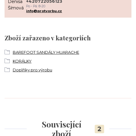
+420722056123
Po - Pá: 8-20
info@protvorbu.cz
Zboží zařazeno v kategoriích
BAREFOOT SANDÁLY HUARACHE
KORÁLKY
Doplňky pro výrobu
Související
2
zboží