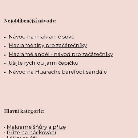
Nejoblíbenější návody:
Návod na makramé sovu
Macramé tipy pro začátečníky
Macramé anděl - návod pro začátečníky
Ušijte rychlou jarní čepičku
Návod na Huarache barefoot sandále
Hlavní kategorie:
•
Makramé šňůry a příze
•
Příze na háčkování