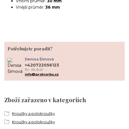
Vnitřní průměr:
30 mm
Vnější průměr:
36 mm
Potřebujete poradit?
Denisa Šímová
+420722056123
Po - Pá: 8-20
info@protvorbu.cz
Zboží zařazeno v kategoriích
Kroužky a polokroužky
Kroužky a polokroužky