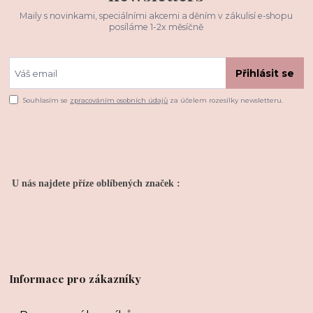
Maily s novinkami, speciálními akcemi a děním v zákulisí e-shopu
posíláme 1-2x měsíčně
Přihlásit se
Souhlasím se
zpracováním osobních údajů
za účelem rozesílky newsletteru.
U nás najdete příze oblíbených značek :
Informace pro zákazníky