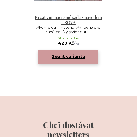
Kreativní macramé sada s návodem
- SOVA
✅kompletní materiál ✅vhodné pro
začátečníky ✅více bare...
Skladem 8 ks
420 Kč
/
ks
Zvolit variantu
Chci dostávat
newsletters