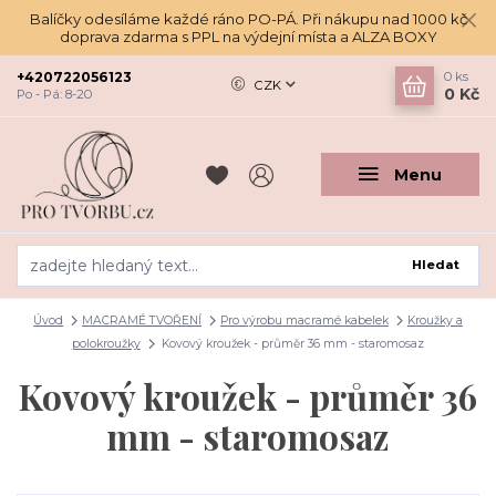
Balíčky odesíláme každé ráno PO-PÁ. Při nákupu nad 1000 kč
doprava zdarma s PPL na výdejní místa a ALZA BOXY
+420722056123
0
ks
CZK
0 Kč
Po - Pá: 8-20
Menu
Hledat
Úvod
MACRAMÉ TVOŘENÍ
Pro výrobu macramé kabelek
Kroužky a
polokroužky
Kovový kroužek - průměr 36 mm - staromosaz
Kovový kroužek - průměr 36
mm - staromosaz