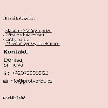
Hlavní kategorie:
•
Makramé šňůry a příze
•
Příze na háčkování
•
Látky na šití
•
Dřevěné výřezy a dekorace
Kontakt
:
Denisa
Šímová
📱:
+420722056123
📧 info@protvorbu.cz
Sociální sítě