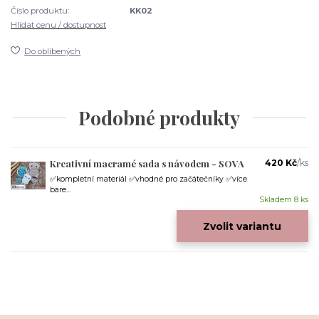
Číslo produktu:
KK02
Hlídat cenu / dostupnost
Do oblíbených
Podobné produkty
Kreativní macramé sada s návodem - SOVA
420 Kč
/
ks
✅kompletní materiál ✅vhodné pro začátečníky ✅více
bare...
Skladem 8 ks
Zvolit variantu