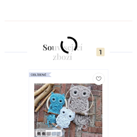
Související
1
zboží
OBLÍBENÉ