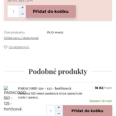
189 Kč
bez DPH
Přidat do košíku
Číslo produktu:
PLO-malá
Hlídat cenu / dostupnost
Do oblíbených
Podobné produkty
PARACORD 550 - 125 - hořčicová
16 Kč
/
metr
Paracord 550 neboli padáková šňůra (parachute
cords = paraco...
Skladem 50 metr
Přidat do košíku