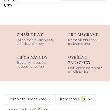
Z NAŠÍ DÍLNY
PRO MACRAME
vyrábíme dřevěné výřezy
Máme vlastní značku
a háčkovací misky
makramé šňůr
TIPY A NÁVODY
OVĚŘENO
ZÁKAZNÍKY
Blog plný nápadů a
návodů na tvoření
Podívejte se na recenze
od zákazníků
Kompletní specifikace
Komentáře
0
Související zboží
4