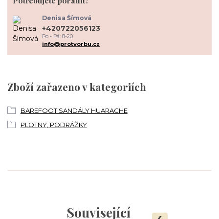
Potřebujete poradit?
Denisa Šímová
+420722056123
Po - Pá: 8-20
info@protvorbu.cz
Zboží zařazeno v kategoriích
BAREFOOT SANDÁLY HUARACHE
PLOTNY, PODRÁŽKY
Související