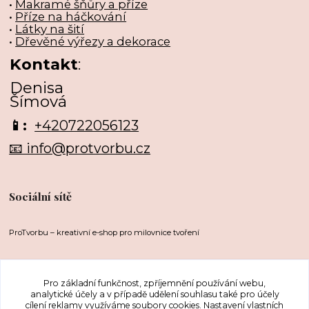
•
Makramé šňůry a příze
•
Příze na háčkování
•
Látky na šití
•
Dřevěné výřezy a dekorace
Kontakt
:
Denisa
Šímová
📱:
+420722056123
📧 info@protvorbu.cz
Sociální sítě
ProTvorbu – kreativní e-shop pro milovnice tvoření
Pro základní funkčnost, zpříjemnění používání webu,
analytické účely a v případě udělení souhlasu také pro účely
cílení reklamy využíváme soubory cookies. Nastavení vlastních