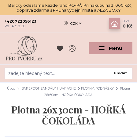
Balíčky odesíláme každé ráno PO-PÁ. Při nákupu nad 1000 kč
doprava zdarma s PPL na výdejní místa a ALZA BOXY
+420722056123
0
ks
CZK
0 Kč
Po - Pá: 8-20
Menu
Hledat
Úvod
BAREFOOT SANDÁLY HUARACHE
PLOTNY, PODRÁŽKY
Plotna
26x30cm - HOŘKÁ ČOKOLÁDA
Plotna 26x30cm - HOŘKÁ
ČOKOLÁDA