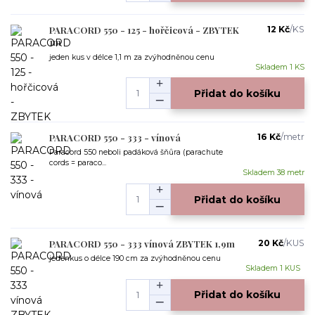
PARACORD 550 - 125 - hořčicová - ZBYTEK
12 Kč
/
KS
1m
jeden kus v délce 1,1 m za zvýhodněnou cenu
Skladem 1 KS
Přidat do košíku
PARACORD 550 - 333 - vínová
16 Kč
/
metr
Paracord 550 neboli padáková šňůra (parachute
cords = paraco...
Skladem 38 metr
Přidat do košíku
PARACORD 550 - 333 vínová ZBYTEK 1,9m
20 Kč
/
KUS
jedenkus o délce 190 cm za zvýhodněnou cenu
Skladem 1 KUS
Přidat do košíku