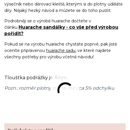
výsečník nebo děrovací kleště, kterými si do plotny uděláte
díry. Nějaký hezký návod a můžete se do toho pustit.
Podrobněji se o výrobě huarache dočtete v
Huarache sandálky - co vše před výrobou
článku
pořídit?
Pokud se na výrobu huarache chystáte poprvé, pak jistě
oceníte připravenou
huarache sadu
, ve které najdete
všechny potřeby pro výrobu včetně návodu!
Tloušťka podrážky je 4mm.
Pozn.: rozměr plotny může mít cca 5% odchylku