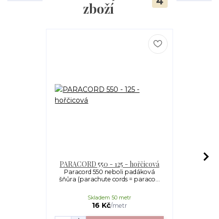
4
zboží
PARACORD 550 - 125 - hořčicová
PARACORD 5
Paracord 550 neboli padáková
šňůra (parachute cords = paraco...
jeden 
zvý
Skladem 50 metr
16 Kč
/
metr