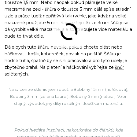
tloušťce 1,5 mm. Nebo naopak pokud plánujete velké
macramé na zeď - šňůra o tloušťce 3 mm dělá spíše střední
uzle a práce tudíž nepřibývá tak rychle, jako když na velké
macramé použijete 5mm. Samozřejmě i ze 3mm šňůry se
dá vyrobit velké macramé, ale spotřebujete více materiálu a
bude to trvat déle.
Dále bych tuto šňůru nevolila, pokud chcete plést nebo
háčkovat - košík, kobereček, povlak na polštář. Šňůra je
hodně tuhá, špatně by se s ní pracovalo a pro tyto účely je
zbytečně drahá. Na pletení a háčkování vybírejte ze
šňůr
splétaných
.
Na svícen ze sklenic jsem použila Bobbiny 1,5 mm (hořčicová),
Bobbiny 3 mm (zelená Laurel), Bobbiny 5 mm (natural). Vzor
stejný, výsledek jiný díky rozdílným tloušťkám materiálu.
Pokud hledáte inspiraci, nakoukněte do článků, kde
naleznete plno háčkovaných a macramé návodů.