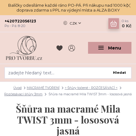
Balíčky odesíláme každé ráno PO-PÁ. Při nákupu nad 1000 kč
doprava zdarma s PPL na výdejní místa a ALZA BOXY
+420722056123
0
ks
CZK
0 Kč
Po - Pá: 8-20
Menu
Hledat
Úvod
MACRAMÉ TVOŘENÍ
> Šňůry točené - ROZČESÁVACÍ <
Rozčesávací šňůry 3mm
Šňůra na macramé Mila TWIST 3mm - lososová jasná
Šňůra na macramé Mila
TWIST 3mm - lososová
jasná