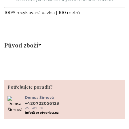
100% recyklovaná bavlna | 100 metrů
Původ zboží
Potřebujete poradit?
Denisa Šímová
+420722056123
Po - Pá: 8-20
info@protvorbu.cz