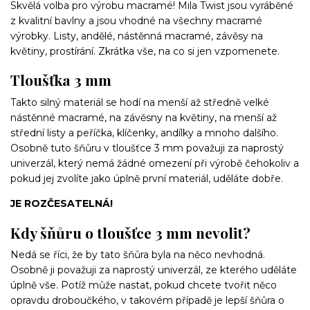
Skvělá volba pro výrobu macramé! Mila Twist jsou vyráběné
z kvalitní bavlny a jsou vhodné na všechny macramé
výrobky. Listy, andělé, nástěnná macramé, závěsy na
květiny, prostírání. Zkrátka vše, na co si jen vzpomenete.
Tloušťka 3 mm
Takto silný materiál se hodí na menší až středně velké
nástěnné macramé, na závěsny na květiny, na menší až
střední listy a peříčka, klíčenky, andílky a mnoho dalšího.
Osobně tuto šňůru v tloušťce 3 mm považuji za naprostý
univerzál, který nemá žádné omezení při výrobě čehokoliv a
pokud jej zvolíte jako úplně první materiál, uděláte dobře.
JE ROZČESATELNÁ!
Kdy šňůru o tloušťce 3 mm nevolit?
Nedá se říci, že by tato šňůra byla na něco nevhodná.
Osobně ji považuji za naprostý univerzál, ze kterého uděláte
úplně vše. Potíž může nastat, pokud chcete tvořit něco
opravdu droboučkého, v takovém případě je lepší šňůra o