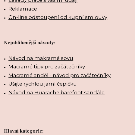
Zásady práce s vašimi údaji
Reklamace
On-line odstoupení od kupní smlouvy
Nejoblíbenější návody:
Návod na makramé sovu
Macramé tipy pro začátečníky
Macramé anděl - návod pro začátečníky
Ušijte rychlou jarní čepičku
Návod na Huarache barefoot sandále
Hlavní kategorie: