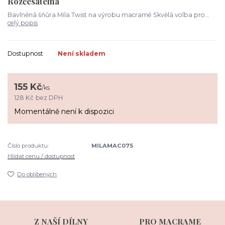
Rozčesatelná
Bavlněná šňůra Mila Twist na výrobu macramé Skvělá volba pro...
celý popis
Dostupnost
Není skladem
155 Kč
/
ks
128 Kč
bez DPH
Momentálně není k dispozici
Číslo produktu:
MILAMAC075
Hlídat cenu / dostupnost
Do oblíbených
Z NAŠÍ DÍLNY
PRO MACRAME