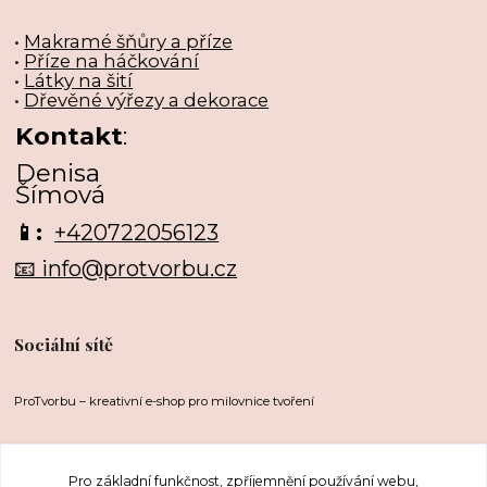
•
Makramé šňůry a příze
•
Příze na háčkování
•
Látky na šití
•
Dřevěné výřezy a dekorace
Kontakt
:
Denisa
Šímová
📱:
+420722056123
📧 info@protvorbu.cz
Sociální sítě
ProTvorbu – kreativní e-shop pro milovnice tvoření
Pro základní funkčnost, zpříjemnění používání webu,