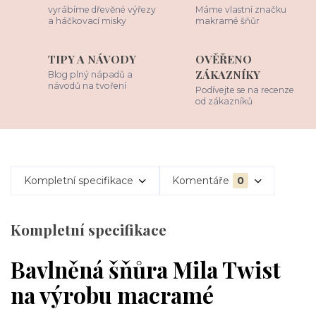
vyrábíme dřevěné výřezy
Máme vlastní značku
a háčkovací misky
makramé šňůr
TIPY A NÁVODY
OVĚŘENO
ZÁKAZNÍKY
Blog plný nápadů a
návodů na tvoření
Podívejte se na recenze
od zákazníků
Kompletní specifikace
Komentáře
0
Kompletní specifikace
Bavlněná šňůra Mila Twist
na výrobu macramé