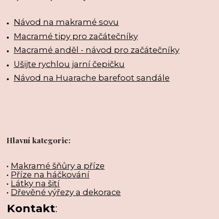
Návod na makramé sovu
Macramé tipy pro začátečníky
Macramé anděl - návod pro začátečníky
Ušijte rychlou jarní čepičku
Návod na Huarache barefoot sandále
Hlavní kategorie:
•
Makramé šňůry a příze
•
Příze na háčkování
•
Látky na šití
•
Dřevěné výřezy a dekorace
Kontakt
: