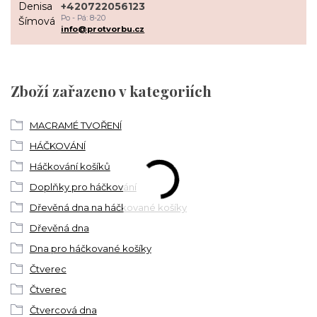
+420722056123
Po - Pá: 8-20
info@protvorbu.cz
Zboží zařazeno v kategoriích
MACRAMÉ TVOŘENÍ
HÁČKOVÁNÍ
Háčkování košíků
Doplňky pro háčkování
Dřevěná dna na háčkované košíky
Dřevěná dna
Dna pro háčkované košíky
Čtverec
Čtverec
Čtvercová dna