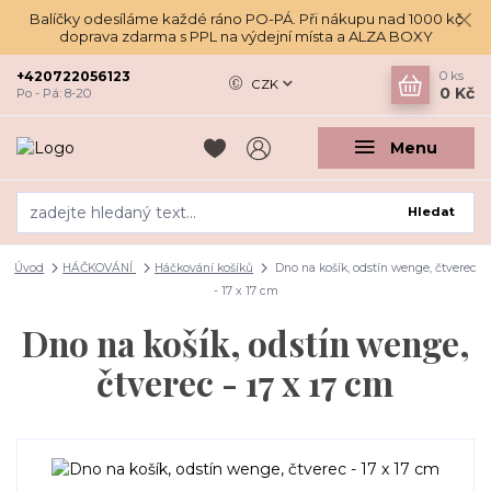
Balíčky odesíláme každé ráno PO-PÁ. Při nákupu nad 1000 kč
doprava zdarma s PPL na výdejní místa a ALZA BOXY
+420722056123
0
ks
CZK
0 Kč
Po - Pá: 8-20
Menu
Hledat
Úvod
HÁČKOVÁNÍ
Háčkování košíků
Dno na košík, odstín wenge, čtverec
- 17 x 17 cm
Dno na košík, odstín wenge,
čtverec - 17 x 17 cm