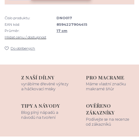
Číslo produktu:
DNO017
EAN kód:
8594227904415
Průměr:
17 cm
Hlídat cenu / dostupnost
Do oblíbených
Z NAŠÍ DÍLNY
PRO MACRAME
vyrábíme dřevěné výřezy
Máme vlastní značku
a háčkovací misky
makramé šňůr
TIPY A NÁVODY
OVĚŘENO
ZÁKAZNÍKY
Blog plný nápadů a
návodů na tvoření
Podívejte se na recenze
od zákazníků